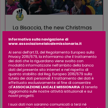
La Bisaccia, the new Christmas
2025 issue
Informativa sulla navigazione di
www.associazionelaicalemissionaria.it
LEGGI TUTTO »
Ai sensi dell’art.13, del Regolamento Europeo sulla
Privacy 2016/679, la informiamo che il trattamento
dei dati che la riguardano viene svolto con
11 Febbraio 2026
modalità informatizzate nell’ambito della banca
dati del presente sito internet e nel rispetto di
quanto stabilito dal Reg. Europeo 2016/679 sulla
tutela dei dati personali. Il trattamento dei dati è
EVENTI
effettuato esclusivamente al fine di consentire
all'
ASSOCIAZIONE LAICALE MISSIONARIA
di tenerla
aggiornata sulle nostre attività istituzionali e sui
nostri progetti.
I suoi dati non saranno comunicati a terzi né