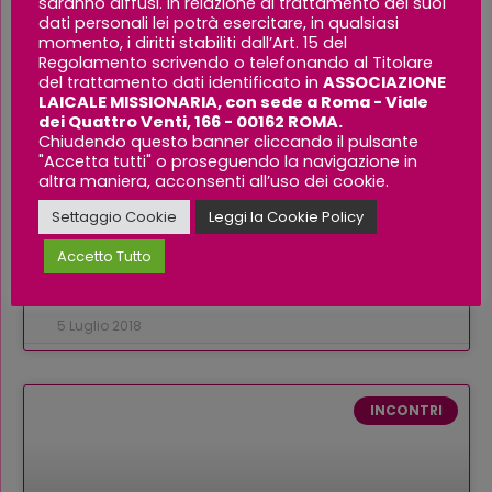
saranno diffusi. In relazione al trattamento dei suoi
dati personali lei potrà esercitare, in qualsiasi
momento, i diritti stabiliti dall’Art. 15 del
Regolamento scrivendo o telefonando al Titolare
del trattamento dati identificato in
ASSOCIAZIONE
LAICALE MISSIONARIA, con sede a Roma - Viale
dei Quattro Venti, 166 - 00162 ROMA.
40° ALM – 1976 / 2016
Chiudendo questo banner cliccando il pulsante
"Accetta tutti" o proseguendo la navigazione in
L’ALM dalle sue radici nell’esperienza di un gruppo
altra maniera, acconsenti all’uso dei cookie.
di giovani donne impegnate come laiche
Settaggio Cookie
Leggi la Cookie Policy
missionarie in Africa e Italia.
Accetto Tutto
LEGGI TUTTO »
5 Luglio 2018
INCONTRI