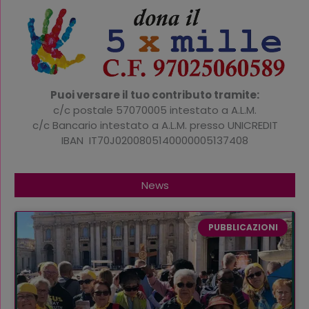
Puoi versare il tuo contributo tramite:
c/c postale 57070005 intestato a A.L.M.
c/c Bancario intestato a A.L.M. presso UNICREDIT
IBAN IT70J0200805140000005137408
News
PUBBLICAZIONI