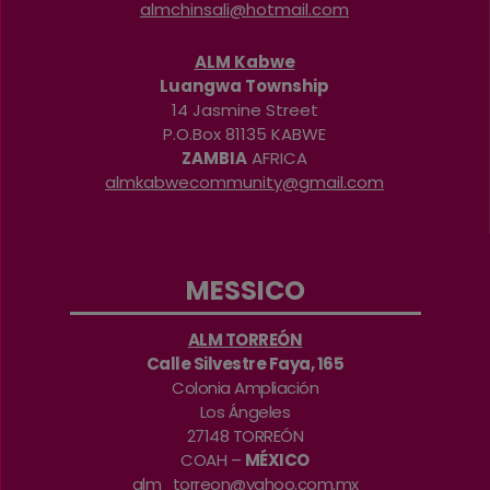
almchinsali@hotmail.com
ALM Kabwe
Luangwa Township
14 Jasmine Street
P.O.Box 81135 KABWE
ZAMBIA
AFRICA
almkabwecommunity@gmail.com
MESSICO
ALM TORREÓN
Calle Silvestre Faya, 165
Colonia Ampliación
Los Ángeles
27148 TORREÓN
COAH –
MÉXICO
alm_torreon@yahoo.com.mx