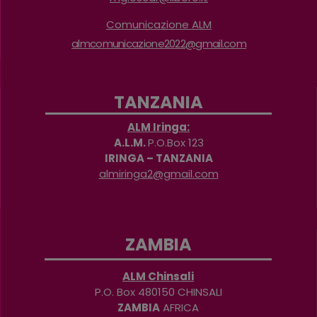
Comunicazione ALM
almcomunicazione2022@gmail.com
TANZANIA
ALM Iringa:
A.L.M.
P.O.Box 123
IRINGA – TANZANIA
almiringa2@gmail.com
ZAMBIA
ALM Chinsali
P.O. Box 480150 CHINSALI
ZAMBIA
AFRICA