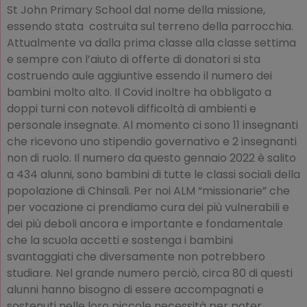
St John Primary School dal nome della missione,
essendo stata costruita sul terreno della parrocchia.
Attualmente va dalla prima classe alla classe settima
e sempre con l’aiuto di offerte di donatori si sta
costruendo aule aggiuntive essendo il numero dei
bambini molto alto. Il Covid inoltre ha obbligato a
doppi turni con notevoli difficoltà di ambienti e
personale insegnate. Al momento ci sono 11 insegnanti
che ricevono uno stipendio governativo e 2 insegnanti
non di ruolo. Il numero da questo gennaio 2022 è salito
a 434 alunni, sono bambini di tutte le classi sociali della
popolazione di Chinsali. Per noi ALM “missionarie” che
per vocazione ci prendiamo cura dei più vulnerabili e
dei più deboli ancora e importante e fondamentale
che la scuola accetti e sostenga i bambini
svantaggiati che diversamente non potrebbero
studiare. Nel grande numero perciò, circa 80 di questi
alunni hanno bisogno di essere accompagnati e
sostenuti nelle loro piccole necessità per poter