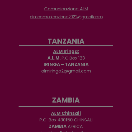
Comunicazione ALM
almcomunicazione2022@gmail.com
TANZANIA
ALM Iringa:
A.L.M.
P.O.Box 123
IRINGA – TANZANIA
almiringa2@gmail.com
ZAMBIA
ALM Chinsali
P.O. Box 480150 CHINSALI
ZAMBIA
AFRICA