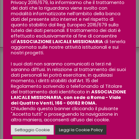
tramite l’istruzione ridurre l’analfabetismo
Privacy 2016/679, la informiamo che il trattamento
dei dati che la riguardano viene svolto con
e l’incidenza di matrimoni precoci tra le
modalità informatizzate nell’ambito della banca
ragazze orfane e ragazzi a rischio;
dati del presente sito internet e nel rispetto di
creare condizioni psicologiche adeguate
quanto stabilito dal Reg. Europeo 2016/679 sulla
tutela dei dati personali. Il trattamento dei dati è
ad una normale crescita dei bambini.
effettuato esclusivamente al fine di consentire
all'
ASSOCIAZIONE LAICALE MISSIONARIA
di tenerla
aggiornata sulle nostre attività istituzionali e sui
nostri progetti.
I suoi dati non saranno comunicati a terzi né
saranno diffusi. In relazione al trattamento dei suoi
BORSE DI STUDIO PER
dati personali lei potrà esercitare, in qualsiasi
GIOVANI DELLE SCUOLE
momento, i diritti stabiliti dall’Art. 15 del
Regolamento scrivendo o telefonando al Titolare
SECONDARIE
del trattamento dati identificato in
ASSOCIAZIONE
LAICALE MISSIONARIA, con sede a Roma - Viale
dei Quattro Venti, 166 - 00162 ROMA.
Chiudendo questo banner cliccando il pulsante
"Accetta tutti" o proseguendo la navigazione in
altra maniera, acconsenti all’uso dei cookie.
Obiettivo generale:
aiutare ragazzi orfani e bambini vulnerabili ad
Settaggio Cookie
Leggi la Cookie Policy
accedere alla scuola secondaria.