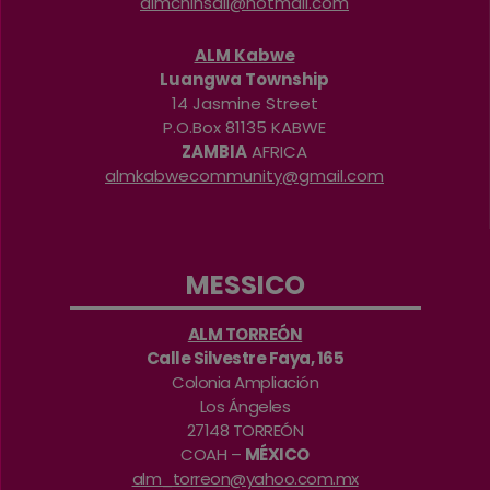
almchinsali@hotmail.com
ALM Kabwe
Luangwa Township
14 Jasmine Street
P.O.Box 81135 KABWE
ZAMBIA
AFRICA
almkabwecommunity@gmail.com
MESSICO
ALM TORREÓN
Calle Silvestre Faya, 165
Colonia Ampliación
Los Ángeles
27148 TORREÓN
COAH –
MÉXICO
alm_torreon@yahoo.com.mx