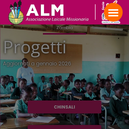
Vai
al
contenuto
Zambia
Progetti
Aggiornati a gennaio 2026
CHINSALI