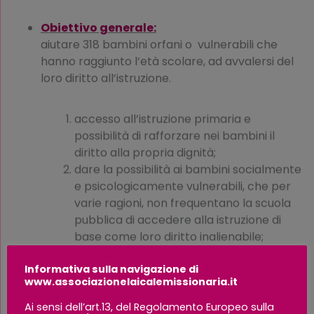
Obiettivo generale:
aiutare 318 bambini orfani o vulnerabili che
hanno raggiunto l’età scolare, ad avvalersi del
loro diritto all’istruzione.
accesso all’istruzione primaria e
possibilità di rafforzare nei bambini il
diritto alla propria dignità;
dare la possibilità ai bambini socialmente
e psicologicamente vulnerabili, che per
varie ragioni, non frequentano la scuola
pubblica di accedere alla istruzione di
base come loro diritto inalienabile;
motivare gli alunni molti dei quali, vengono
a scuola a piedi da lontano, e aiutarli a non
Informativa sulla navigazione di
www.associazionelaicalemissionaria.it
perdere la scuola attraverso la
distribuzione di cibo tre volte a settimana;
Ai sensi dell’art.13, del Regolamento Europeo sulla