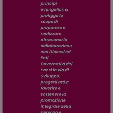
principi
evangelici, si
prefigge lo
scopo di
preparare e
realizzare
attraverso la
collaborazione
con Diocesi ed
Enti
Governativi dei
Paesi in via di
Sviluppo,
progetti atti a
favorire e
sostenere la
promozione
integrale della
persona e