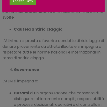
privacy. Tutte le spese devono essere documentate
Accetto Tutto
per poter rendicontare accuratamente agli
stakeholders, ai donatori e alla società civile le attività
svolte.
Cautela antiriciclaggio
L’ALM non si presta a favorire condotte di riciclaggio di
denaro proveniente da attività illecite e si impegna a
rispettare tutte le norme nazionali e internazionali in
tema di antiriciclaggio.
Governance
L’ALM si impegna a:
Dotarsi
di un’organizzazione che consenta di
distinguere chiaramente compiti, responsabilità
e processi decisionali, operativi e di controllo in