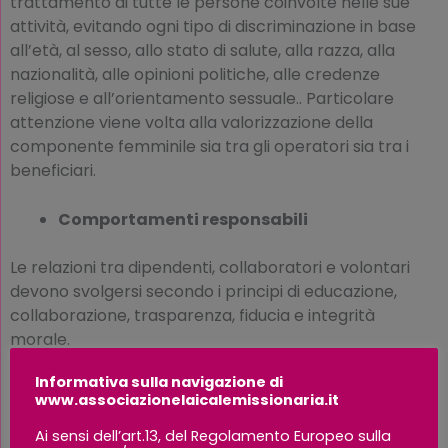
trattamento di tutte le persone coinvolte nelle sue
attività, evitando ogni tipo di discriminazione in base
all’età, al sesso, allo stato di salute, alla razza, alla
nazionalità, alle opinioni politiche, alle credenze
religiose e all’orientamento sessuale.. Particolare
attenzione viene volta alla valorizzazione della
componente femminile sia tra gli operatori sia tra i
beneficiari.
Comportamenti responsabili
Le relazioni tra dipendenti, collaboratori e volontari
devono svolgersi secondo i principi di educazione,
collaborazione, trasparenza, fiducia e integrità
morale.
Informativa sulla navigazione di
L’ALM disapprova e sanziona qualsiasi forma di
www.associazionelaicalemissionaria.it
molestia, fra cui le molestie sessuali.
Ai sensi dell’art.13, del Regolamento Europeo sulla