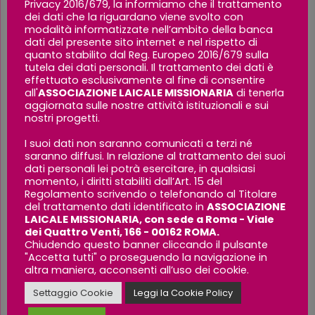
Privacy 2016/679, la informiamo che il trattamento
Tutela della privacy
dei dati che la riguardano viene svolto con
modalità informatizzate nell’ambito della banca
dati del presente sito internet e nel rispetto di
Il trattamento dei dati acquisiti sarà finalizzato
quanto stabilito dal Reg. Europeo 2016/679 sulla
esclusivamente all’espletamento da parte dell’Ente
tutela dei dati personali. Il trattamento dei dati è
delle finalità relative all’esercizio della propria attività.
effettuato esclusivamente al fine di consentire
all'
ASSOCIAZIONE LAICALE MISSIONARIA
di tenerla
Tutti sono tenuti a tutelare la riservatezza dei dati e ad
aggiornata sulle nostre attività istituzionali e sui
osservare gli adempimenti previsti dal Regolamento
nostri progetti.
UE 2016/679 GDPR in materia di protezione dei dati.
I suoi dati non saranno comunicati a terzi né
saranno diffusi. In relazione al trattamento dei suoi
Correttezza e trasparenza
dati personali lei potrà esercitare, in qualsiasi
momento, i diritti stabiliti dall’Art. 15 del
Regolamento scrivendo o telefonando al Titolare
Le transazioni e le operazioni devono avere una
del trattamento dati identificato in
ASSOCIAZIONE
registrazione documentata al fine di consentire la
LAICALE MISSIONARIA, con sede a Roma - Viale
verifica del processo decisionale. Le donazioni e tutte
dei Quattro Venti, 166 - 00162 ROMA.
Chiudendo questo banner cliccando il pulsante
le entrate in favore di L’ALM devono essere
"Accetta tutti" o proseguendo la navigazione in
documentate al fine di garantire l’esattezza degli
altra maniera, acconsenti all’uso dei cookie.
importi e la riconducibilità al soggetto che ha
Settaggio Cookie
Leggi la Cookie Policy
provveduto al versamento, fatto salvo il diritto alla