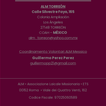
ALM TORREÓN
Calle Silvestre Faya, 165
Colonia Ampliación
Los Ángeles
27148 TORREÓN
COAH –
MÉXICO
alm_torreon@yahoo.com.mx
Coordinamento Volontari ALM Messico
Guillermo Perez Perez
guillermopp21@gmail.com
ALM • Associazione Laicale Missionaria • ETS
00152 Roma • Viale dei Quattro Venti, 162
Codice Fiscale: 97025060589