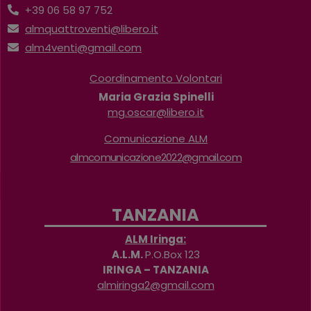
+39 06 58 97 752
almquattroventi@libero.it
alm4venti@gmail.com
Coordinamento Volontari
Maria Grazia Spinelli
mg.oscar@libero.it
Comunicazione ALM
almcomunicazione2022@gmail.com
TANZANIA
ALM Iringa:
A.L.M.
P.O.Box 123
IRINGA – TANZANIA
almiringa2@gmail.com