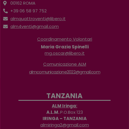
00162 ROMA
+39 06 58 97 752
almquattroventi@libero.it
alm4venti@gmail.com
Coordinamento Volontari
Maria Grazia Spinelli
mg.oscar@libero.it
Comunicazione ALM
almcomunicazione2022@gmail.com
TANZANIA
ALM Iringa:
A.L.M.
P.O.Box 123
IRINGA – TANZANIA
almiringa2@gmail.com