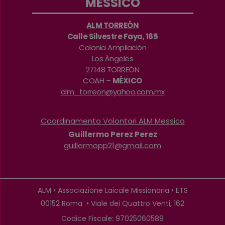
MESSICO
ALM TORREÓN
Calle Silvestre Faya, 165
Colonia Ampliación
Los Ángeles
27148 TORREÓN
COAH –
MÉXICO
alm_torreon@yahoo.com.mx
Coordinamento Volontari ALM Messico
Guillermo Perez Perez
guillermopp21@gmail.com
ALM • Associazione Laicale Missionaria • ETS
00152 Roma • Viale dei Quattro Venti, 162
Codice Fiscale: 97025060589