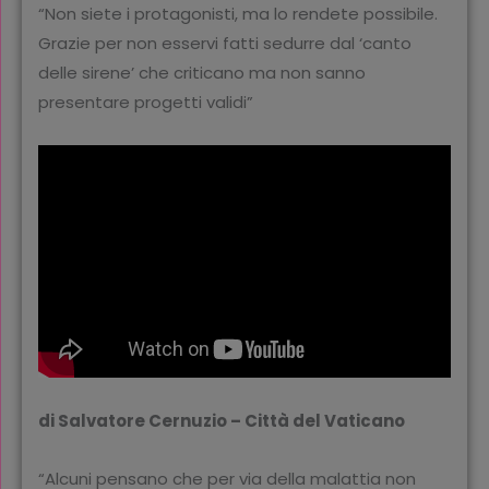
“Non siete i protagonisti, ma lo rendete possibile.
Grazie per non esservi fatti sedurre dal ‘canto
delle sirene’ che criticano ma non sanno
presentare progetti validi”
di Salvatore Cernuzio – Città del Vaticano
“Alcuni pensano che per via della malattia non