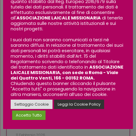
quanto stabilito dal Reg. Europeo 2016/679 sulla
News
tutela dei dati personali. Il trattamento dei dati è
effettuato esclusivamente al fine di consentire
all'
ASSOCIAZIONE LAICALE MISSIONARIA
di tenerla
PUBBLICAZIONI
aggiornata sulle nostre attività istituzionali e sui
nostri progetti.
I suoi dati non saranno comunicati a terzi né
saranno diffusi. In relazione al trattamento dei suoi
dati personali lei potrà esercitare, in qualsiasi
momento, i diritti stabiliti dall’Art. 15 del
Regolamento scrivendo o telefonando al Titolare
del trattamento dati identificato in
ASSOCIAZIONE
LAICALE MISSIONARIA, con sede a Roma - Viale
dei Quattro Venti, 166 - 00162 ROMA.
Chiudendo questo banner cliccando il pulsante
"Accetta tutti" o proseguendo la navigazione in
La Bisaccia, the new Christmas
altra maniera, acconsenti all’uso dei cookie.
2025 issue
Settaggio Cookie
Leggi la Cookie Policy
Accetto Tutto
LEGGI TUTTO »
11 Febbraio 2026