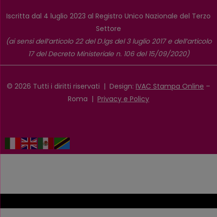
Iscritta dal 4 luglio 2023 al Registro Unico Nazionale del Terzo
Settore
(ai sensi dell’articolo 22 del D.lgs del 3 luglio 2017 e dell’articolo
17 del Decreto Ministeriale n. 106 del 15/09/2020)
© 2026 Tutti i diritti riservati | Design:
IVAC Stampa Online
–
Roma |
Privacy e Policy