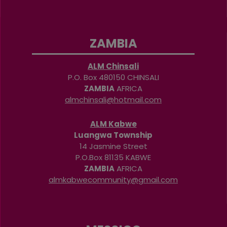
ZAMBIA
ALM Chinsali
P.O. Box 480150 CHINSALI
ZAMBIA
AFRICA
almchinsali@hotmail.com
ALM Kabwe
Luangwa Township
14 Jasmine Street
P.O.Box 81135 KABWE
ZAMBIA
AFRICA
almkabwecommunity@gmail.com